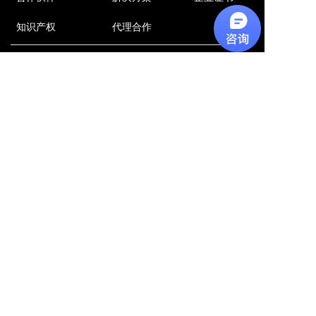
知识产权
代理合作
公众号
QQ群
四川知行信科
830066366
联系我们
地址:
四川省成都市高新区天府软件园D7
联系电话:
028-85329601
邮箱:
info@zhixinglab.com