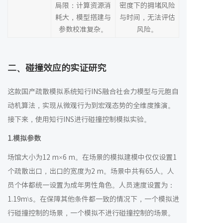
局限：计算资源消
密度下的拥堵风险
耗大，模型搭建与
与时间，无法评估
参数校准复杂。
风险。
二、碰撞效应的实证研究
这款国产疏散模拟系统知行INS融合社会力模型与元胞自
动机算法，实现从微观行为到宏观态势的全维度推演。
接下来，使用知行INS进行碰撞控制模拟实验。
1.模拟参数
场馆大小为12 m×6 m。在场景的模拟建模中仅仅设置1
个疏散出口，出口的宽度为2 m。场景中共有65人。人
员个体都统一设置为成年男性角色。人员速度设置为：
1.19m\s。在保障其他条件都一致的情况下，一个模拟进
行碰撞控制的场景，一个模拟不进行碰撞控制的场景。