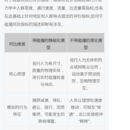
对于疏散风险的评价指标，相关研究多沿用经典行人动
力学中人群密度、通行速度、流量、比流量等指标;也有
在此基础上针对地区和人群特点提出的评价指标;但对于
碰撞风险指标的描述却鲜有涉及。
带碰撞的精细化模
不带碰撞的简化模
对比维度
型
型
视行人为无体积的
视行人为有尺寸、
点或网格占位符，
质量的物理实体，
核心原理
运动基于预设规
进行实时碰撞检查
则，忽略物理交
与响应。
互。
拥挤减速、排队、
人员以理想化速度
模拟的行为
避让、绕行、恐慌
移动，可相互“穿
特征
推挤、可能发生的
透”，出口处按顺序
跌倒堵塞。
“瞬移”。