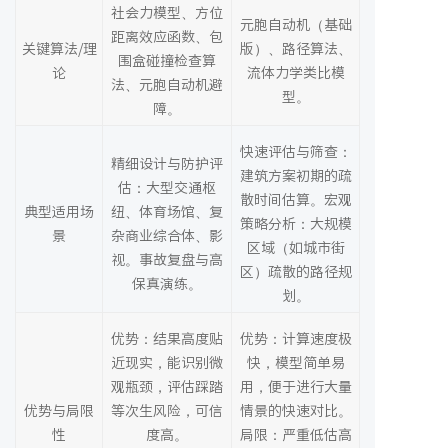
社会力模型、方位
元胞自动机（基础
距离效应函数、包
关键算法/理
版）、路径算法、
围盒碰撞检查算
论
流体力学类比模
法、元胞自动机避
型。
障。
快速评估与筛查：
精细设计与防护评
建筑方案初期的疏
估：大型交通枢
散时间估算。宏观
典型适用场
纽、体育场馆、复
策略分析：大规模
景
杂商业综合体、影
区域（如城市街
视。事故复盘与高
区）疏散的路径规
保真演练。
划。
优势：结果高度贴
优势：计算速度极
近现实，能识别微
快，模型简单易
观瓶颈，评估踩踏
用，便于进行大量
优势与局限
等次生风险，可信
情景的快速对比。
性
度高。
局限：严重低估高