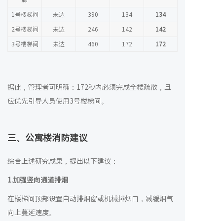
1号楼梯间
未达
390
134
134
2号楼梯间
未达
246
142
142
3号楼梯间
未达
460
172
172
据此，管理者可明确：172秒内必须完成全楼疏散，且
应优先引导人员使用3号楼梯间。
三
、公寓楼消防建议
综合上述研究成果，提出以下建议：
1.
加强竖向通道排烟
在楼梯间顶部设置自动排烟窗或机械排烟口，减缓烟气
向上蔓延速度。