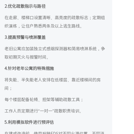
2.
优化疏散指示与路径
在走廊、楼梯口设置清晰、高亮度的疏散标志；定期组
织演练，让住户熟悉两条及以上逃生路线。
3.
提
高
预警与喷淋覆盖
老旧公寓应加装独立式感烟探测器和简易喷淋系统，争
取初期灭火与报警时间。
4.
针对老年公寓的特殊措施
将失能、半失能老人安排在低楼层、靠近楼梯间的房
间；
每个楼层配备轮椅、担架等辅助疏散工具；
工作人员定期进行“一对一”疏散职责培训。
5.
利用模拟软件进行预评估
在建或改造前，使用祝融FDS对不同火源位置、不同消