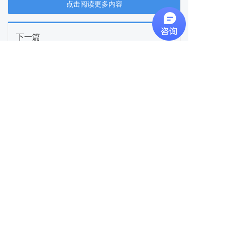
点击阅读更多内容
下一篇
知行LAB-2026年劳动节放假通知
上一篇
气膜建筑火灾模拟：从设计难点到数值模拟
快速导航
知行INS
关于我们
版权声明