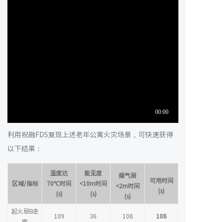
利用祝融FDS复现上述老年公寓火灾场景，可快速获得
以下结果：
温度达
能见度
烟气层
可用时间
区域/指标
70℃时间
<10m时间
<2m时间
(s)
(s)
(s)
(s)
起火层B走
109
36
108
108
廊